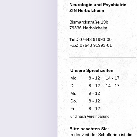
Neurologie und Psychiatrie
ZfN Herbolzheim
Bismarckstraße 19b
79336 Herbolzheim
Tel.:
07643 91993-00
Fax:
07643
91993-01
Unsere Sprechzeiten
Mo.
8 - 12
14 - 17
Di.
8 - 12
14 - 17
Mi.
9 - 12
Do.
8 - 12
Fr.
8 - 12
und nach Vereinbarung
Bitte beachten Sie:
In der Zeit der Schulferien ist die