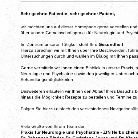
Sehr geehrte Patientin, sehr geehrter Patient,
wir möchten uns auf dieser Homepage gerne vorstellen und 
über unsere Gemeinschaftspraxis für Neurologie und Psychi
Im Zentrum unserer Tätigkeit steht Ihre
Gesundheit
:
Hierzu sprechen wir mit Ihnen über Ihre Beschwerden, führ
Untersuchungen durch und wählen im Dialog mit Ihnen pa
Gerne vermitteln wir Ihnen einen Einblick in unsere Praxis, 
Neurologie und Psychiatrie sowie den jeweiligen Untersuch
Behandlungsmöglichkeiten.
Desweiteren erläutern wir Ihnen den Ablauf Ihres Besuchs b
hinaus die Möglichkeit Rezepte zu bestellen und Termine zu
Folgen Sie hierzu einfach den verschiedenen Navigationsüber
Viele Grüße von Ihrem Team der
Praxis für Neurologie und Psychiatrie - ZfN Herbolzheim
Dr. Johannes Binder, Dr. Christiane Jonas und Dr. Kla