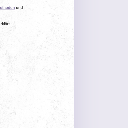
ethoden
und
klärt.